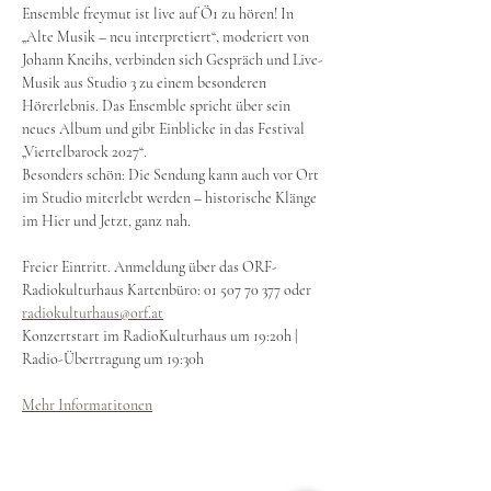
Ensemble freymut ist live auf Ö1 zu hören! In 
„Alte Musik – neu interpretiert“, moderiert von 
Johann Kneihs, verbinden sich Gespräch und Live-
Musik aus Studio 3 zu einem besonderen 
Hörerlebnis. Das Ensemble spricht über sein 
neues Album und gibt Einblicke in das Festival 
„Viertelbarock 2027“.
Besonders schön: Die Sendung kann auch vor Ort 
im Studio miterlebt werden – historische Klänge 
im Hier und Jetzt, ganz nah.
Freier Eintritt. Anmeldung über das ORF-
Radiokulturhaus Kartenbüro: 01 507 70 377 oder 
radiokulturhaus@orf.at
Konzertstart im RadioKulturhaus um 19:20h | 
Radio-Übertragung um 19:30h
Mehr Informatitonen