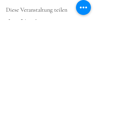
Diese Veranstaltung teilen
ensemble freymut ist ein
REMA
Member und
wird unterstützt von
EEEMERGING+
, einem
europaweit angelegten Förderprogramm für
junge aufstrebende Ensembles im Bereich der
Alten Musik.