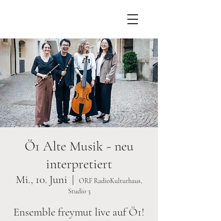
Ö1 Alte Musik - neu
interpretiert
Mi., 10. Juni
  |  
ORF RadioKulturhaus,
Studio 3
Ensemble freymut live auf Ö1!