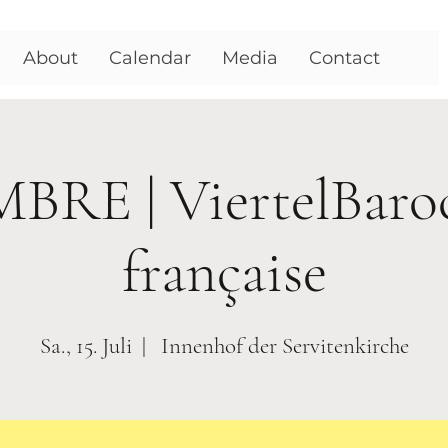
About
Calendar
Media
Contact
BRE | ViertelBarock
française
Sa., 15. Juli
  |  
Innenhof der Servitenkirche