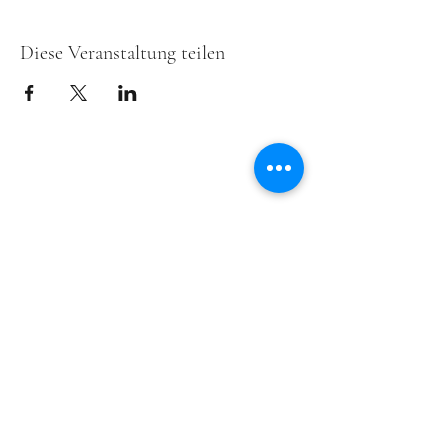
Diese Veranstaltung teilen
ensemble freymut ist ein
REMA
Member und
wird unterstützt von
EEEMERGING+
, einem
europaweit angelegten Förderprogramm für
junge aufstrebende Ensembles im Bereich der