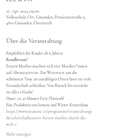
27. Apr. 2023, 09:00
Volksschule Ort, Gmunden, Pensionatstraße 9,
4810 Gmunden, Österreich
Über die Veranstaltung
Empfohlen für Kinder ab 6 Jahren
Rundherum!
Freyen Muthes machen sich vier Musiker*innen 
auf Abenteuerreise. Ein Wettstreit um die 
schönsten Töne an unzähligen Orten lässt sie tiefe 
Freundschaft schließen. Von Barock bis verrückt 
ist alles erlaubt!
Dauer: ca. 50 Minuten Freie Platzwahl
Eine Produktion von Jeunesse und Wiener Konzerthaus
https://www.jeunesse.at/programm/veranstaltungs
details/schulkonzert-freyen-muthes-durch-die-
welt-1
Mehr anzeigen