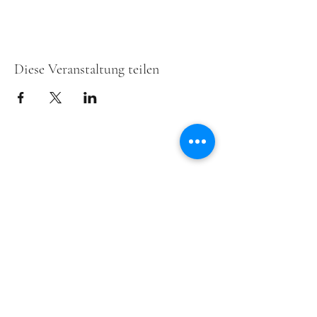
Diese Veranstaltung teilen
ensemble freymut ist ein
REMA
Member und
wird unterstützt von
EEEMERGING+
, einem