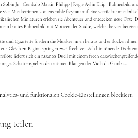
n 
Sobin Jo 
| Cembalo 
Martin Philipp 
| Regie 
Aylin Kaip 
| Bühnenbild un
e vier Musiker:innen von ensemble freymut auf eine verrückte musikalisc
sikalischen Miniaturen erleben sie Abenteuer und entdecken neue Orte. Da
ein buntes Bühnenbild mit Motiven der Städte, welche die vier bereisen
zette und Quartette fordern die Musiker:innen heraus und entlocken ihne
ere: Gleich zu Beginn springen zwei frech vor sich hin tönende Tischtenn
sflöte liefert sich ein rasantes Duell mit einem frech dazwischenpfeifend
insinniges Schattenspiel zu den intimen Klängen der Viola da Gamba…
lytics- und funktionalen Cookie-Einstellungen blockiert.
ung teilen