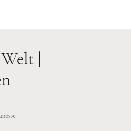
Welt |
en
unesse