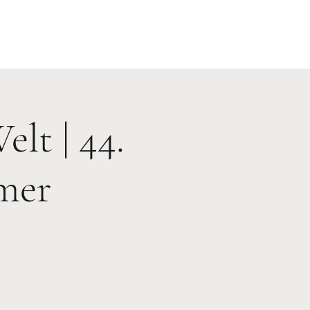
lt | 44.
mmer