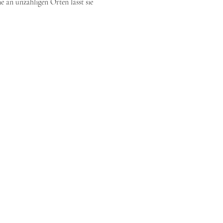
 an unzähligen Orten lässt sie 