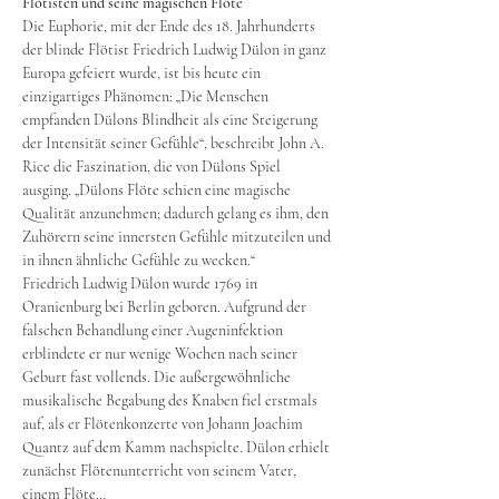
Flötisten und seine magischen Flöte
Die Euphorie, mit der Ende des 18. Jahrhunderts 
der blinde Flötist Friedrich Ludwig Dülon in ganz 
Europa gefeiert wurde, ist bis heute ein 
einzigartiges Phänomen: „Die Menschen 
empfanden Dülons Blindheit als eine Steigerung 
der Intensität seiner Gefühle“, beschreibt John A. 
Rice die Faszination, die von Dülons Spiel 
ausging. „Dülons Flöte schien eine magische 
Qualität anzunehmen; dadurch gelang es ihm, den 
Zuhörern seine innersten Gefühle mitzuteilen und 
in ihnen ähnliche Gefühle zu wecken.“
Friedrich Ludwig Dülon wurde 1769 in 
Oranienburg bei Berlin geboren. Aufgrund der 
falschen Behandlung einer Augeninfektion 
erblindete er nur wenige Wochen nach seiner 
Geburt fast vollends. Die außergewöhnliche 
musikalische Begabung des Knaben fiel erstmals 
auf, als er Flötenkonzerte von Johann Joachim 
Quantz auf dem Kamm nachspielte. Dülon erhielt 
zunächst Flötenunterricht von seinem Vater, 
einem Flöte…