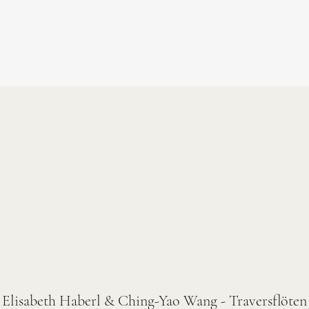
Elisabeth Haberl & Ching-Yao Wang - Traversflöten